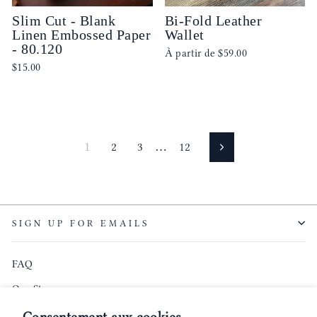
Slim Cut - Blank
Bi-Fold Leather
Linen Embossed Paper
Wallet
- 80.120
À partir de
$59.00
$15.00
1
2
3
…
12
Suivant
SIGN UP FOR EMAILS
FAQ
Our Story
Founder's Podcast
Consentement aux cookies