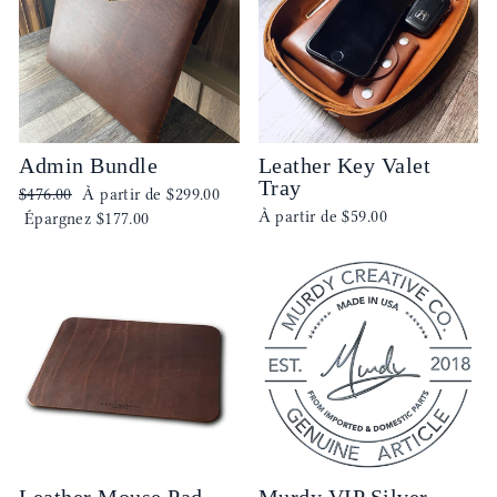
Admin Bundle
Leather Key Valet
Tray
Prix
Prix
$476.00
À partir de
$299.00
À partir de
$59.00
régulier
réduit
Épargnez
$177.00
Leather Mouse Pad
Murdy VIP Silver