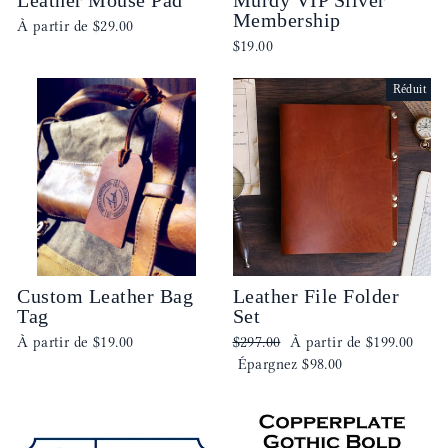
Membership
À partir de
$29.00
$19.00
Réduit
Custom Leather Bag
Leather File Folder
Tag
Set
Prix
Prix
À partir de
$19.00
$297.00
À partir de
$199.00
régulier
réduit
Épargnez
$98.00