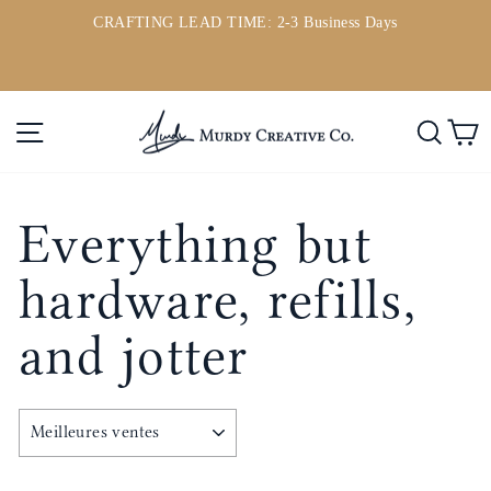
Passer
CRAFTING LEAD TIME: 2-3 Business Days
au
ou
Diaporama
contenu
Pause
Navigation
Rech
P
Everything but
hardware, refills,
and jotter
APPLIQUER